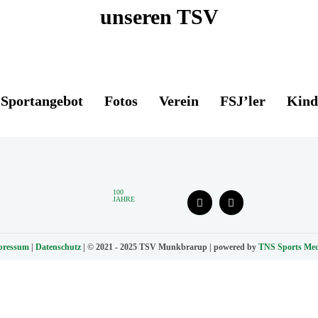
unseren TSV
Sportangebot
Fotos
Verein
FSJ’ler
Kind
100
JAHRE
pressum
|
Datenschutz
| © 2021 - 2025 TSV Munkbrarup | powered by
TNS Sports Med