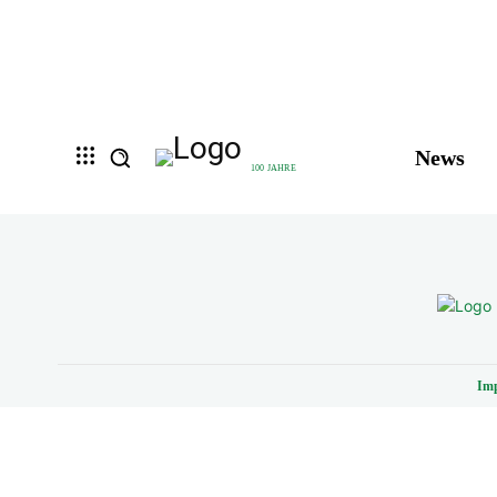
News
100 JAHRE
Im