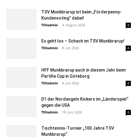
TSV Munkbrarup ist beim „Förderpenny-
Kundenvoting“ dabei!
TSVadmin
-
4. August 2026
0
Es geht los – Schach im TSV Munkbrarup!
TSVadmin
-
8. Juli 2026
0
HFF Munkbrarup auch in diesem Jahr beim
Partille Cup in Göteborg
TSVadmin
-
8. Juli 2026
0
D1 der Nordangeln Kickers im „Länderspiel“
gegen die USA
TSVadmin
-
18. Juni 2026
0
Tischtennis-Turnier „100 Jahre TSV
Munkbrarup“