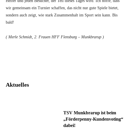
Helfer und jeden Besucher, der Teil dieses Tages wird. Ich hoffe, dass
wir gemeinsam ein Turnier schaffen, das nicht nur gute Spiele bietet,
sondern auch zeigt, wie stark Zusammenhalt im Sport sein kann. Bis
bald!
( Merle Schmidt, 2. Frauen HFF Flensburg – Munkbrarup )
Facebook
Twitter
Pinterest
What
Aktuelles
TSV Munkbrarup ist beim
„Förderpenny-Kundenvoting“
dabei!