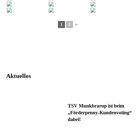
1
2
►
Facebook
Twitter
Pinterest
What
Aktuelles
TSV Munkbrarup ist beim
„Förderpenny-Kundenvoting“
dabei!