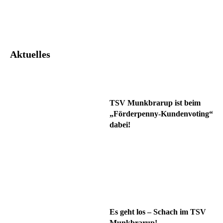
Facebook
Twitter
Pinterest
What
Aktuelles
TSV Munkbrarup ist beim
„Förderpenny-Kundenvoting“
dabei!
Es geht los – Schach im TSV
Munkbrarup!