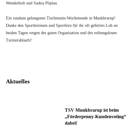
Wenderholt und Saskia Pöplau.
Ein rundum gelungenes Tischtennis-Wochenende in Munkbrarup!
Danke den Sportlerinnen und Sportlern für ihr oft gehörtes Lob an
beiden Tagen wegen der guten Organisation und des reibungslosen
Turnierablaufs!
Facebook
Twitter
Pinterest
What
Aktuelles
TSV Munkbrarup ist beim
„Förderpenny-Kundenvoting“
dabei!