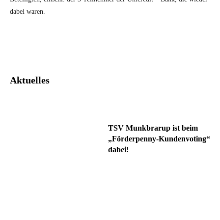
dabei waren.
Facebook
Twitter
Pinterest
What
Aktuelles
TSV Munkbrarup ist beim
„Förderpenny-Kundenvoting“
dabei!