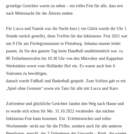
gruselige Gesichter waren zu sehen – ein tolles Fest für alle, dass erst
nach Mitternacht für die Älteren endete.
Für Lucca und Yannik war die Nacht kurz ( ein Glück wurde die Uhr 1
Stunde zurück gestellt), denn Treffen für das Inklusions- Fest 2021 war
um 9 Uhr am Fördegymnasium in Flensburg. Johanna musste leider
passen, da Sie den ganzen Tag beim Handball unabkömmlich war. ca.
80 Teilnehmertrafen bis 10.30 Uhr von den Mürwiker und Kappelner
Werkstätten sowie vom Holländer Hof ein. Es waren auch hier 6
Stationen zu bewältigen,
danach wurde Fußball und Basketball gespielt. Zum Schluss gab es ein
„Spiel ohne Grenzen“ sowie ein Tanz für alle mit Lucca und Karo.
Zufriedene und glückliche Gesichter fanden den Weg nach Hause und
es wurde sich schon für Mo. 31.10.2022 verabredet- das nächste
Inklusions-Fest kann kommen. Ein Erlebnisreiches und tolles
Wochenende- nicht nur für die FSJler, sondern auch für alle anderen
Beteiligten, einschl. der 3 Teilnehmer der Unicredit – Bank, die wieder