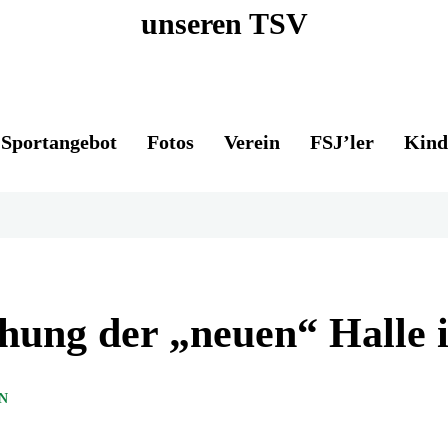
unseren TSV
Sportangebot
Fotos
Verein
FSJ’ler
Kind
eihung der „neuen“ Halle
N