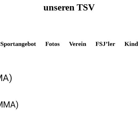
unseren TSV
Sportangebot
Fotos
Verein
FSJ’ler
Kind
MA)
MMA)