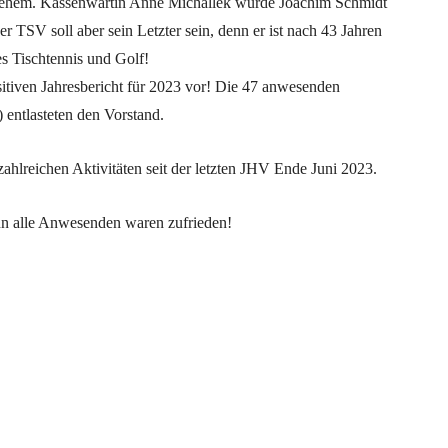
de ehem. Kassenwartin Anne Michallek wurde Joachim Schmidt
er TSV soll aber sein Letzter sein, denn er ist nach 43 Jahren
 Tischtennis und Golf!
itiven Jahresbericht für 2023 vor! Die 47 anwesenden
) entlasteten den Vorstand.
ahlreichen Aktivitäten seit der letzten JHV Ende Juni 2023.
nn alle Anwesenden waren zufrieden!
Pinterest
WhatsApp