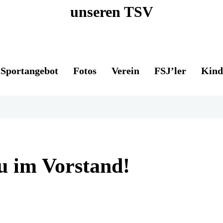
unseren TSV
Sportangebot
Fotos
Verein
FSJ’ler
Kind
u im Vorstand!