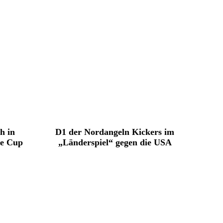
h in
D1 der Nordangeln Kickers im
le Cup
„Länderspiel“ gegen die USA